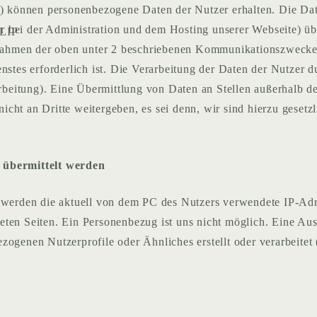
er) können personenbezogene Daten der Nutzer erhalten. Die Da
ter bei der Administration und dem Hosting unserer Webseite) üb
 LIP
ahmen der oben unter 2 beschriebenen Kommunikationszwecke n
nstes erforderlich ist. Die Verarbeitung der Daten der Nutzer du
itung). Eine Übermittlung von Daten an Stellen außerhalb der 
cht an Dritte weitergeben, es sei denn, wir sind hierzu gesetzl
e übermittelt werden
st werden die aktuell von dem PC des Nutzers verwendete IP-Ad
eten Seiten. Ein Personenbezug ist uns nicht möglich. Eine Aus
zogenen Nutzerprofile oder Ähnliches erstellt oder verarbeitet