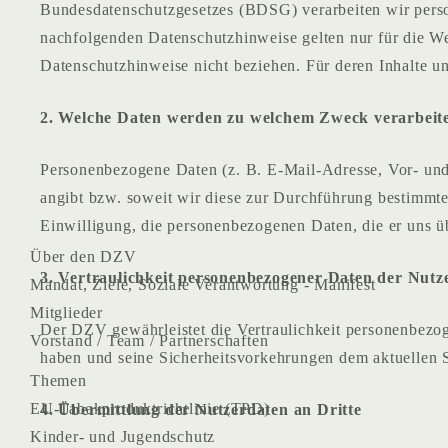
Bundesdatenschutzgesetzes (BDSG) verarbeiten wir pers
nachfolgenden Datenschutzhinweise gelten nur für die We
Datenschutzhinweise nicht beziehen. Für deren Inhalte u
2. Welche Daten werden zu welchem Zweck verarbeit
Personenbezogene Daten (z. B. E-Mail-Adresse, Vor- und 
angibt bzw. soweit wir diese zur Durchführung bestimmte
Einwilligung, die personenbezogenen Daten, die er uns üb
Über den DZV
3. Vertraulichkeit personenbezogener Daten der Nutz
Mandat, Ziele, Soziale Verantwortung - Manifest
Mitglieder
Der DZV gewährleistet die Vertraulichkeit personenbezog
Vorstand / Team / Partnerschaften
haben und seine Sicherheitsvorkehrungen dem aktuellen 
Themen
EU-Tabakproduktrichtlinie (TPD)
4. Übermittlung der Nutzerdaten an Dritte
Kinder- und Jugendschutz