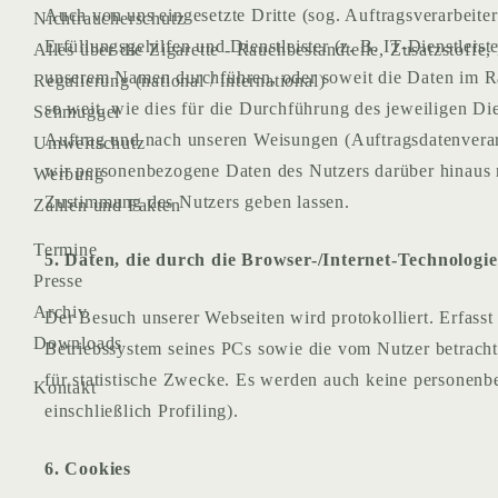
Auch von uns eingesetzte Dritte (sog. Auftragsverarbeit
Nichtraucherschutz
Erfüllungsgehilfen und Dienstleister (z. B. IT-Dienstleis
Alles über die Zigarette - Rauchbestandteile, Zusatzstoffe,
unserem Namen durchführen, oder soweit die Daten im R
Regulierung (national / international)
so weit, wie dies für die Durchführung des jeweiligen Die
Schmuggel
Auftrag und nach unseren Weisungen (Auftragsdatenverarbe
Umweltschutz
wir personenbezogene Daten des Nutzers darüber hinaus ni
Werbung
Zustimmung des Nutzers geben lassen.
Zahlen und Fakten
Termine
5. Daten, die durch die Browser-/Internet-Technologi
Presse
Archiv
Der Besuch unserer Webseiten wird protokolliert. Erfas
Downloads
Betriebssystem seines PCs sowie die vom Nutzer betracht
für statistische Zwecke. Es werden auch keine personenbe
Kontakt
einschließlich Profiling).
6. Cookies