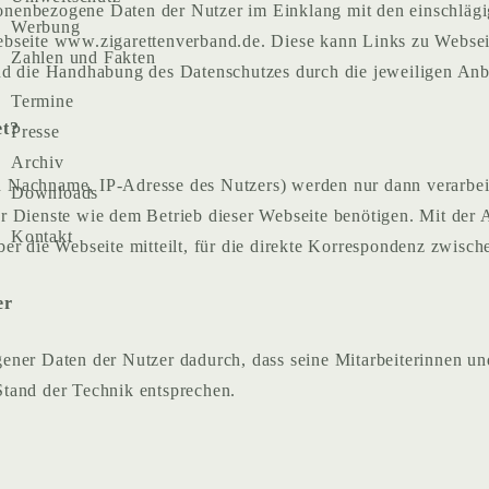
onenbezogene Daten der Nutzer im Einklang mit den einschläg
Werbung
bseite www.zigarettenverband.de. Diese kann Links zu Webseite
Zahlen und Fakten
nd die Handhabung des Datenschutzes durch die jeweiligen Anbi
Termine
et?
Presse
Archiv
Nachname, IP-Adresse des Nutzers) werden nur dann verarbeite
Downloads
r Dienste wie dem Betrieb dieser Webseite benötigen. Mit der A
Kontakt
er die Webseite mitteilt, für die direkte Korrespondenz zwisc
er
ener Daten der Nutzer dadurch, dass seine Mitarbeiterinnen un
Stand der Technik entsprechen.