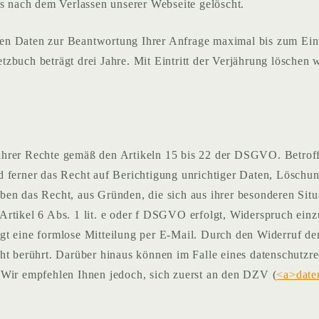
ls nach dem Verlassen unserer Webseite gelöscht.
n Daten zur Beantwortung Ihrer Anfrage maximal bis zum Eintri
zbuch beträgt drei Jahre. Mit Eintritt der Verjährung löschen w
hrer Rechte gemäß den Artikeln 15 bis 22 der DSGVO. Betroffen
nd ferner das Recht auf Berichtigung unrichtiger Daten, Lösc
en das Recht, aus Gründen, die sich aus ihrer besonderen Situa
rtikel 6 Abs. 1 lit. e oder f DSGVO erfolgt, Widerspruch einzu
gt eine formlose Mitteilung per E-Mail. Durch den Widerruf de
cht berührt. Darüber hinaus können im Falle eines datenschutzr
 Wir empfehlen Ihnen jedoch, sich zuerst an den DZV (
<a>date